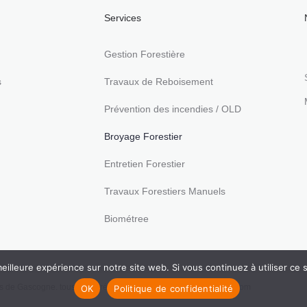
Services
Gestion Forestière
s
Travaux de Reboisement
Prévention des incendies / OLD
Broyage Forestier
Entretien Forestier
Travaux Forestiers Manuels
Biométree
eilleure expérience sur notre site web. Si vous continuez à utiliser ce
 de Gascogne. tous droits réservés. | Réalisation
Nouveausoft.com
OK
Politique de confidentialité