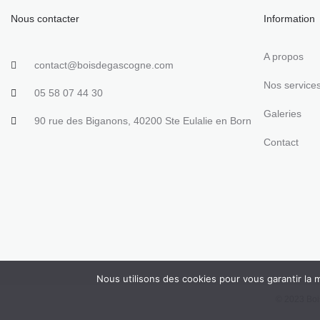
Nous contacter
Information
A propos
contact@boisdegascogne.com
Nos service
05 58 07 44 30
Galeries
90 rue des Biganons, 40200 Ste Eulalie en Born
Contact
Nous utilisons des cookies pour vous garantir la m
© 2023 Bois