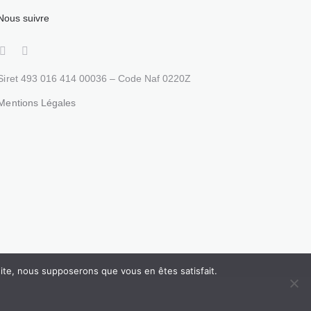
Nous suivre
Siret 493 016 414 00036 – Code Naf 0220Z
Mentions Légales
 site, nous supposerons que vous en êtes satisfait.