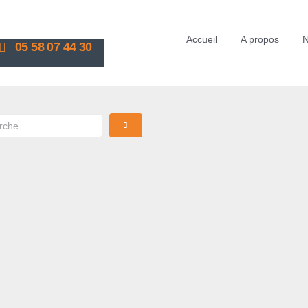
Accueil
A propos
N
05 58 07 44 30