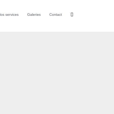
os services
Galeries
Contact