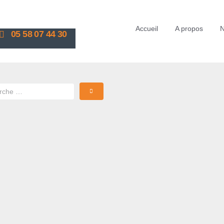
Accueil
A propos
N
05 58 07 44 30