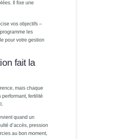
ées. Il fixe une
cise vos objectifs –
t programme les
le pour votre gestion
on fait la
rence, mais chaque
performant, fertilité
I.
ervient quand un
culté d’accès, pression
aircies au bon moment,