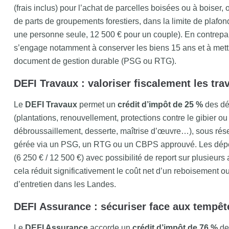
(frais inclus) pour l’achat de parcelles boisées ou à boiser, 
de parts de groupements forestiers, dans la limite de plafo
une personne seule, 12 500 € pour un couple). En contrepart
s’engage notamment à conserver les biens 15 ans et à mett
document de gestion durable (PSG ou RTG).
DEFI Travaux : valoriser fiscalement les tra
Le
DEFI Travaux
permet un
crédit d’impôt de 25 %
des dé
(plantations, renouvellement, protections contre le gibier ou 
débroussaillement, desserte, maîtrise d’œuvre…), sous réser
gérée via un PSG, un RTG ou un CBPS approuvé. Les dép
(6 250 € / 12 500 €) avec possibilité de report sur plusieur
cela réduit significativement le coût net d’un reboisement
d’entretien dans les Landes.
DEFI Assurance : sécuriser face aux tempêt
Le
DEFI Assurance
accorde un
crédit d’impôt de 76 %
des