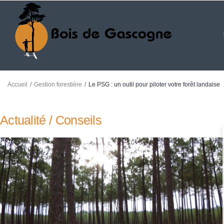
/
/
Accueil
Gestion forestière
Le PSG : un outil pour piloter votre forêt landaise
Actualité / Conseils