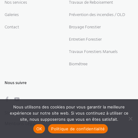
Nos services
Travaux de Reboisement
Galeries
Prévention des incendies / OLD
Contact
Broyage Forestier
Entretien Forestier
Travaux Forestiers Manuels
Biométree
Nous suivre
Nous utilisons des cookies pour vous garantir la meilleure
Siret 493 016 414 00036 – Code Naf 0220Z
expérience sur notre site web. Si vous continuez à utiliser ce
site, nous supposerons que vous en êtes satisfait.
Mentions Légales
OK
Politique de confidentialité