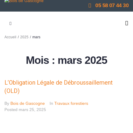
05 58 07 44 30
/
/
Accueil
2025
mars
Mois :
mars 2025
L’Obligation Légale de Débroussaillement
(OLD)
By
Bois de Gascogne
In
Travaux forestiers
Posted
mars 25, 2025