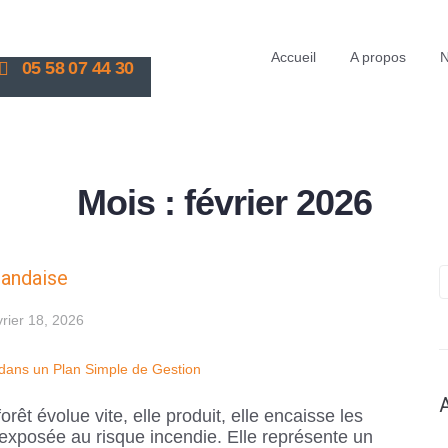
Accueil
A propos
N
05 58 07 44 30
Mois :
février 2026
 landaise
vrier 18, 2026
êt évolue vite, elle produit, elle encaisse les
 exposée au risque incendie. Elle représente un