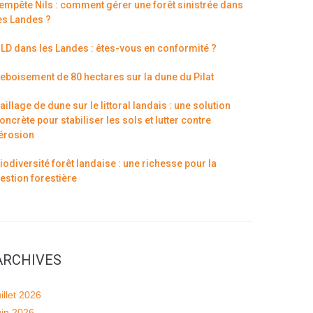
empête Nils : comment gérer une forêt sinistrée dans
es Landes ?
LD dans les Landes : êtes-vous en conformité ?
eboisement de 80 hectares sur la dune du Pilat
aillage de dune sur le littoral landais : une solution
oncrète pour stabiliser les sols et lutter contre
’érosion
iodiversité forêt landaise : une richesse pour la
estion forestière
ARCHIVES
uillet 2026
uin 2026