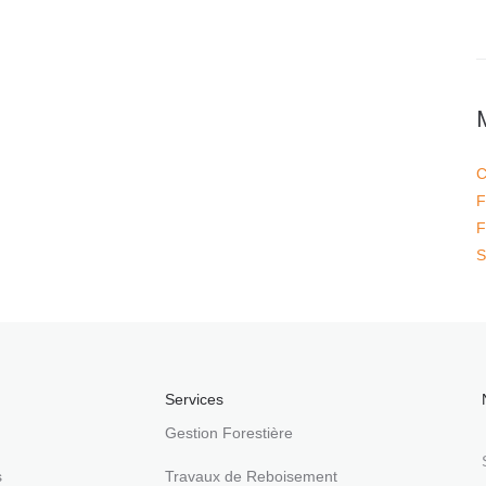
C
F
F
S
Services
Gestion Forestière
s
Travaux de Reboisement