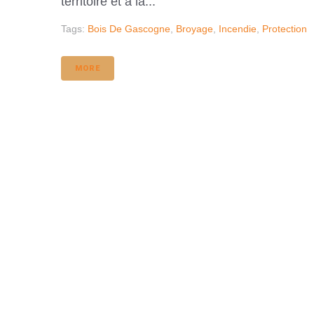
territoire et à la...
Tags:
Bois De Gascogne
,
Broyage
,
Incendie
,
Protection
MORE