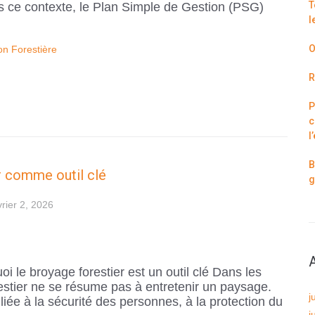
T
s ce contexte, le Plan Simple de Gestion (PSG)
l
O
on Forestière
R
P
c
l
B
er comme outil clé
g
vrier 2, 2026
i le broyage forestier est un outil clé Dans les
restier ne se résume pas à entretenir un paysage.
j
liée à la sécurité des personnes, à la protection du
j